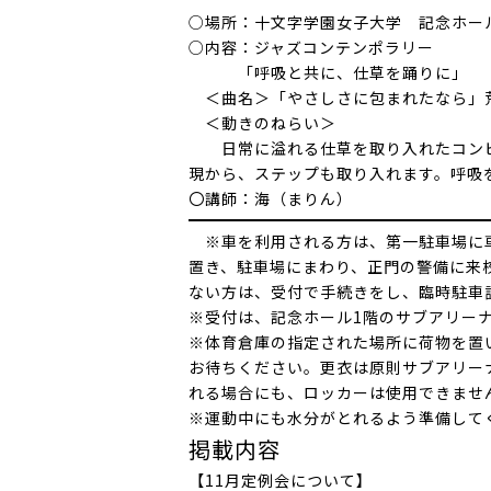
○場所：十文字学園女子大学 記念ホー
○内容：ジャズコンテンポラリー
「呼吸と共に、仕草を踊りに」
＜曲名＞「やさしさに包まれたなら」
＜動きのねらい＞
日常に溢れる仕草を取り入れたコンビネ
現から、ステップも取り入れます。呼吸
〇講師：海（まりん）
※車を利用される方は、第一駐車場に車
置き、駐車場にまわり、正門の警備に来
ない方は、受付で手続きをし、臨時駐車
※受付は、記念ホール1階のサブアリー
※体育倉庫の指定された場所に荷物を置
お待ちください。更衣は原則サブアリー
れる場合にも、ロッカーは使用できませ
※運動中にも水分がとれるよう準備して
掲載内容
【11月定例会について】