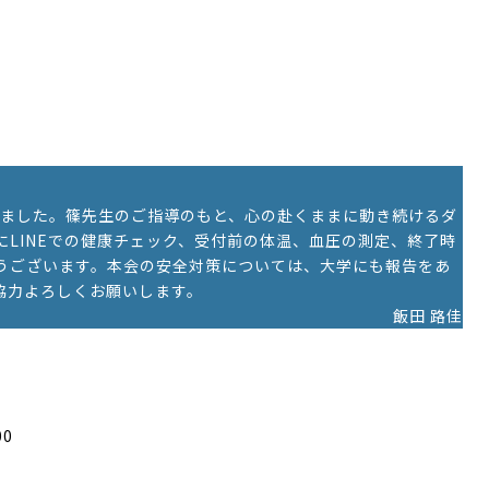
きました。篠先生のご指導のもと、心の赴くままに動き続けるダ
LINEでの健康チェック、受付前の体温、血圧の測定、終了時
うございます。本会の安全対策については、大学にも報告をあ
協力よろしくお願いします。
飯田 路佳
00