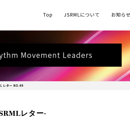
Top
JSRMLについて
お知ら
ML レター NO.49
JSRMLレター-