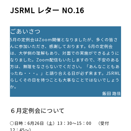
JSRML レター NO.16
ごあいさつ
5月の定例会はZoom開催となりましたが、多くの皆さ
んに参加いただき、感謝しております。6月の定例会
は、大学側の理解もあり、対面での実施ができるように
なりました。Zoom配信もいたしますので、不安のある
方は、無理をなさらないでください。「あんなこともあ
ったね・・・。」と語り合える日が必ず来ます。JSRML
らしくその日を待つことも大事なことではないでしょう
か。
飯田 路佳
６月定例会について
○日時：6月26日（土）13：30～15：00 （受付
12：45～）