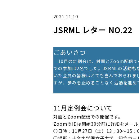
2021.11.10
JSRML レター NO.22
ごあいさつ
10月の定例会は、対面とZoom配信で
での参加は2名でした。JSRMLの活動
いた会員の皆様はとても喜んでおられま
すが、歩みを止めることなく活動
11月定例会について
対面とZoom配信での開催です。
ZoomのIDは開始30分前に詳細をメー
○日時：11月27日（土）13：30～15：
○場所：十文字学園女子大学 記念ホー