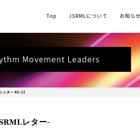
Top
JSRMLについて
お知ら
ML レター NO.22
JSRMLレター-