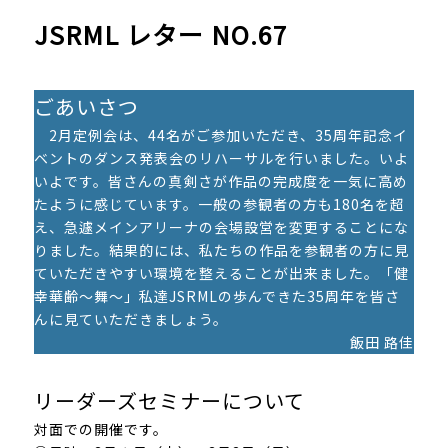
JSRML レター NO.67
ごあいさつ
2月定例会は、44名がご参加いただき、35周年記念イ
ベントのダンス発表会のリハーサルを行いました。いよ
いよです。皆さんの真剣さが作品の完成度を一気に高め
たように感じています。一般の参観者の方も180名を超
え、急遽メインアリーナの会場設営を変更することにな
りました。結果的には、私たちの作品を参観者の方に見
ていただきやすい環境を整えることが出来ました。「健
幸華齢～舞～」私達JSRMLの歩んできた35周年を皆さ
んに見ていただきましょう。
飯田 路佳
リーダーズセミナーについて
対面での開催です。